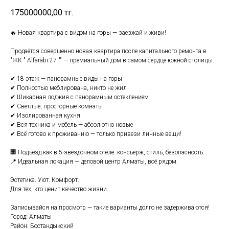
175000000,00
тг.
🔥 Новая квартира с видом на горы — заезжай и живи!
Продаётся совершенно новая квартира после капитального ремонта в
"ЖК " Alfarabi 27 "" — премиальный дом в самом сердце южной столицы.
✔ 18 этаж — панорамные виды на горы
✔ Полностью меблирована, никто не жил
✔ Шикарная лоджия с панорамным остеклением
✔ Светлые, просторные комнаты
✔ Изолированная кухня
✔ Вся техника и мебель — абсолютно новые
✔ Всё готово к проживанию — только привези личные вещи!
🏢 Подъезд как в 5-звездочном отеле: консьерж, стиль, безопасность.
📍 Идеальная локация — деловой центр Алматы, всё рядом.
Эстетика. Уют. Комфорт.
Для тех, кто ценит качество жизни.
Записывайся на просмотр — такие варианты долго не задерживаются!
Город: Алматы
Район: Бостандыкский