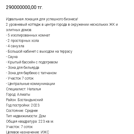
290000000,00
тг.
Идеальная локация для успешного бизнеса!
2 уровневый коттедж в центре города в окружении нескольких ЖК и
элитных домов.
- 5 изолированных комнат
- 2 просторных хола
- 4 санузла
- Большой кабинет с выходом на террасу
- Сауна
- Крытый бассейн с подогревом
- Зона для бильярда
- Зона для барбекю с тапчаном
- Участок 7 соток
- Центральные коммуникации
Специалист: Наталья
Город: Алматы
Район: Бостандыкский
Год постройки: 2023
Состояние: Среднее
Тип недвижимости: Дом
Общая квадратура: 223 кв.м.
Участок: 7 соток
Целевое назначение: ИЖС