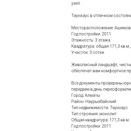
узел.
⠀
Таунхаус в отличном состоян
⠀
Месторасположение: Ашимо
Год постройки: 2011
Этажность: 3 этажа.
Квадратура: общая 171,3 кв.м.,
Участок: 3 сотки
⠀
Живописный ландшафт, чистый 
обеспечат вам комфортное п
⠀
Все документы проверены юрис
передаем в день переоформле
Город: Алматы
Район: Наурызбайский
Тип недвижимости: Таунхаус
Тип строения: монолит
Общая квадратура: 171,3 кв.м.
Год постройки: 2011