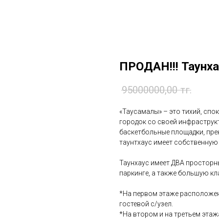
ПРОДАН!!! Таунха
95000000,00
тг.
«Таусамалы» – это тихий, сп
городок со своей инфраструкт
баскетбольные площадки, пре
таунтхаус имеет собственную
⠀
Таунхаус имеет ДВА просторн
паркинге, а также большую к
⠀
*На первом этаже расположен
гостевой с/узел.
*На втором и на третьем этаж