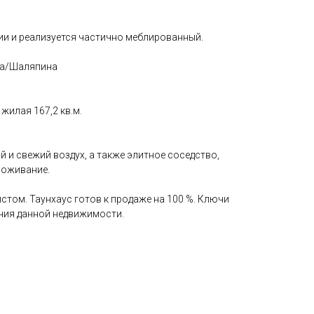
ии и реализуется частично меблированный.
ва/Шаляпина
 жилая 167,2 кв.м.
и свежий воздух, а также элитное соседство,
роживание.
том. Таунхаус готов к продаже на 100 %. Ключи
ния данной недвижимости.