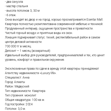
- два санузла
- мастер спальня
- высота потолков 3, 30 м
- 6 этаж.
Окна выходят во двор и нa город, хорошо просматривается Esentai Mall.
Квартира полностью укомплектована современной мебелью и техникой.
Продуманный интерьер, ощущение пространства и приватности.
Чистый горный воздух и приятные виды из окон.
Локация подчеркивает статус: тихий, респектабельный район в самом
центре деловой активности.
700 000 тг в месяц
Депозит — 1 месяц (возвратный)
Идеальный выбор для руководителей, предпринимателей и тех, кто ценит
уровень, комфорт и правильное окружение.
Эксклюзивные права по сдаче в аренду этой квартиры принадлежат
Агентству недвижимости «Luxury-life».
Специалист: Анна
Город: Алматы
Район: Медеуский
Тип недвижимости: Квартира
Тип строения: монолит
Общая квадратура: 100 кв.м.
Год постройки: 2024
Потолки: 3,0 м.